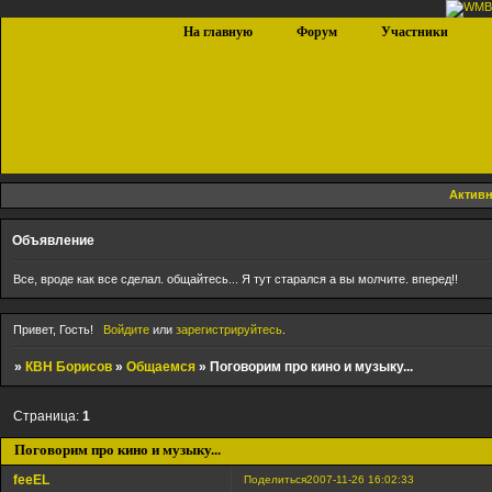
На главную
Форум
Участники
Актив
Объявление
Все, вроде как все сделал. общайтесь... Я тут старался а вы молчите. вперед!!
Привет, Гость!
Войдите
или
зарегистрируйтесь
.
»
КВН Борисов
»
Общаемся
»
Поговорим про кино и музыку...
Страница:
1
Поговорим про кино и музыку...
feeEL
Поделиться
2007-11-26 16:02:33