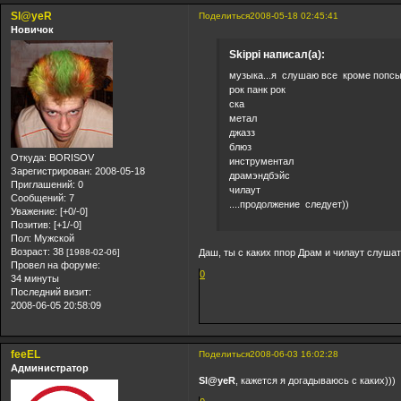
Sl@yeR
Поделиться
2008-05-18 02:45:41
Новичок
Skippi написал(а):
музыка...я слушаю все кроме попсы
рок панк рок
ска
метал
джазз
блюз
Откуда:
BORISOV
инструментал
Зарегистрирован
: 2008-05-18
драмэндбэйс
Приглашений:
0
чилаут
Сообщений:
7
....продолжение следует))
Уважение:
[+0/-0]
Позитив:
[+1/-0]
Пол:
Мужской
Возраст:
38
Даш, ты с каких ппор Драм и чилаут слуша
[1988-02-06]
Провел на форуме:
0
34 минуты
Последний визит:
2008-06-05 20:58:09
feeEL
Поделиться
2008-06-03 16:02:28
Администратор
Sl@yeR
, кажется я догадываюсь с каких)))