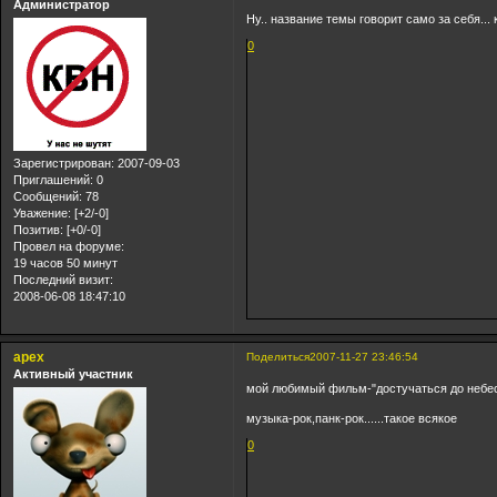
Администратор
Ну.. название темы говорит само за себя..
0
Зарегистрирован
: 2007-09-03
Приглашений:
0
Сообщений:
78
Уважение:
[+2/-0]
Позитив:
[+0/-0]
Провел на форуме:
19 часов 50 минут
Последний визит:
2008-06-08 18:47:10
арех
Поделиться
2007-11-27 23:46:54
Активный участник
мой любимый фильм-"достучаться до небес" 
музыка-рок,панк-рок......такое всякое
0