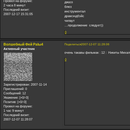
Провел на форуме:
джазз
2 часа 8 минут
блюз
Последний визит:
инструментал
2007-12-17 15:31:05
драмэндбэйс
чилаут
....продолжение следует))
0
Волшебный Фей Palы4
Поделиться
2007-12-07 11:28:06
Активный участник
очень такавы фильмак : 12 : Никиты Михалков
0
Зарегистрирован
: 2007-11-14
Приглашений:
0
Сообщений:
12
Уважение:
[+0/-0]
Позитив:
[+0/-0]
Провел на форуме:
1 час 9 минут
Последний визит:
2007-12-07 11:28:07