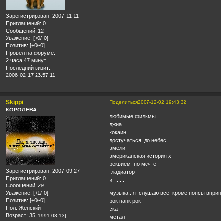
Зарегистрирован
: 2007-11-11
Приглашений:
0
Сообщений:
12
Уважение:
[+0/-0]
Позитив:
[+0/-0]
Провел на форуме:
2 часа 47 минут
Последний визит:
2008-02-17 23:57:11
Skippi
Поделиться
2007-12-02 19:43:32
КОРОЛЕВА
любимые фильмы
джиа
кокаин
достучаться до небес
амели
американская история х
реквием по мечте
Зарегистрирован
: 2007-09-27
гладиатор
Приглашений:
0
и ......
Сообщений:
29
Уважение:
[+1/-0]
музыка...я слушаю все кроме попсы впри
Позитив:
[+0/-0]
рок панк рок
Пол:
Женский
ска
Возраст:
35
[1991-03-13]
метал