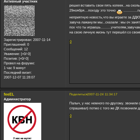
Активный участник
решил вставить свои пять копеек...на скольк
29ноября....походу это точно
...........
неприятную новость,что вы играете за ДДЮТ ? ..
завуча лажанули мы...сказали : мы оч заняты,вр
пох что ты играешь...........учителям,завучам(н
на свою личную жизнь тут перешёл со сво
Зарегистрирован
: 2007-11-14
0
Приглашений:
0
Сообщений:
12
Уважение:
[+0/-0]
Позитив:
[+0/-0]
Провел на форуме:
1 час 9 минут
Последний визит:
2007-12-07 11:28:07
feeEL
Поделиться
2007-11-24 11:34:17
Администратор
Палыч, у нас немного по-другому. звонили с
спрашивал) потмо с того же ДК позвонили дач
0