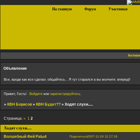
На главную
Форум
Участники
Актив
Объявление
Все, вроде как все сделал. общайтесь... Я тут старался а вы молчите. вперед!!
Привет, Гость!
Войдите
или
зарегистрируйтесь
.
»
КВН Борисов
»
КВН Будет??
»
Ходят слухи.....
Страница:
«
1
2
Ходят слухи.....
Волшебный Фей Palы4
Поделиться
2007-11-24 11:17:16