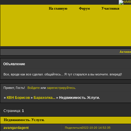
На главную
Форум
Участники
Актив
Объявление
Все, вроде как все сделал. общайтесь... Я тут старался а вы молчите. вперед!!
Привет, Гость!
Войдите
или
зарегистрируйтесь
.
»
КВН Борисов
»
Барахолка...
»
Недвижимость. Услуги.
Страница:
1
Недвижимость. Услуги.
avangardagent
Поделиться
2022-10-20 14:52:35