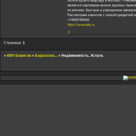
Хотите купить квартиру в ипотеку? Поможе
является партнёром многих крупных банко
по ипотеке. Быстрое и упрощенное оформле
Рассмотрим клиентов с плохой кредитной и
+74959785656
https://avarealty.ru
0
Страница:
1
»
КВН Борисов
»
Барахолка...
»
Недвижимость. Услуги.