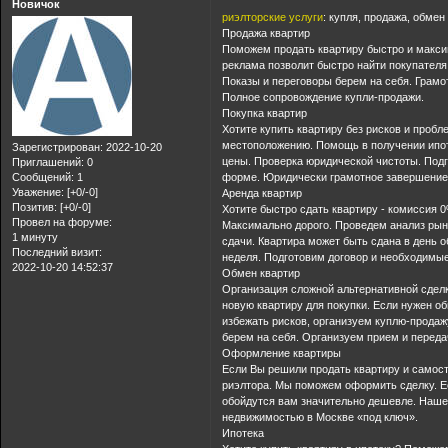
Новичок
риэлторские услуги
: купля, продажа, обме
Продажа квартир
Поможем продать квартиру быстро и макси
реклама позволит быстро найти покупателя
Показы и переговоры берем на себя. Грамо
Полное сопровождение купли-продажи.
Покупка квартир
Хотите купить квартиру без рисков и проб
местоположению. Помощь в получении ипот
Зарегистрирован
: 2022-10-20
цены. Проверка юридической чистоты. Подг
Приглашений:
0
Сообщений:
1
форме. Юридически грамотное завершение
Уважение:
[+0/-0]
Аренда квартир
Позитив:
[+0/-0]
Хотите быстро сдать квартиру - комиссия 0
Провел на форуме:
Максимально дорого. Проведем анализ рын
1 минуту
сдачи. Квартира может быть сдана в день 
Последний визит:
неделя. Подготовим договор и необходимы
2022-10-20 14:52:37
Обмен квартир
Организация сложной альтернативной сделк
новую квартиру для покупки. Если нужен о
избежать рисков, организуем куплю-продаж
берем на себя. Организуем прием и переда
Оформление квартиры
Если Вы решили продать квартиру и самос
риэлтора. Мы поможем оформить сделку. Ес
обойдутся вам значительно дешевле. Наше
недвижимостью в Москве «под ключ».
Ипотека