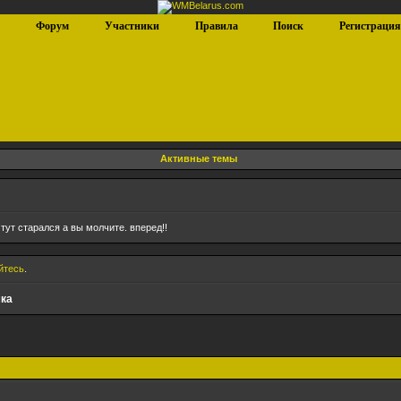
ю
Форум
Участники
Правила
Поиск
Регистраци
Активные темы
 тут старался а вы молчите. вперед!!
йтесь
.
ка