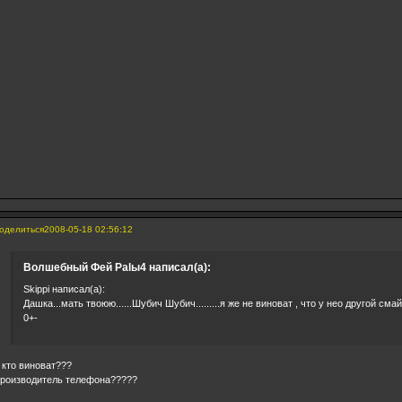
оделиться
2008-05-18 02:56:12
Волшебный Фей Palы4 написал(а):
Skippi написал(а):
Дашка...мать твоюю......Шубич Шубич.........я же не виноват , что у нео другой см
0+-
 кто виноват???
роизводитель телефона?????