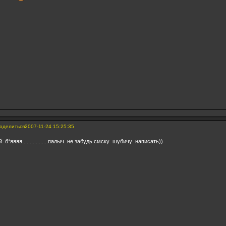
оделиться
2007-11-24 15:25:35
й б*яяяя.................палыч не забудь смску шубичу написать))