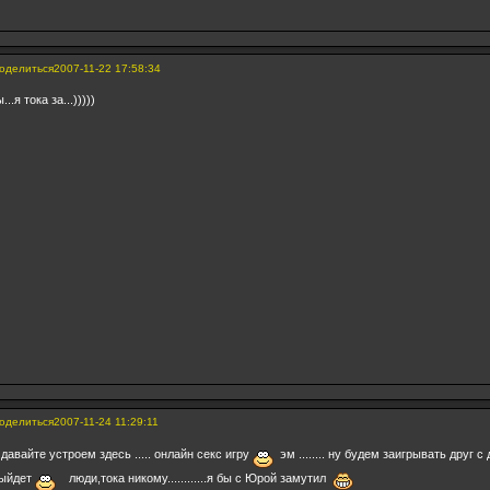
оделиться
2007-11-22 17:58:34
ы...я тока за...)))))
оделиться
2007-11-24 11:29:11
 давайте устроем здесь ..... онлайн секс игру
эм ........ ну будем заигрывать друг с д
ыйдет
люди,тока никому............я бы с Юрой замутил