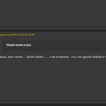
оделиться
2007-11-25 02:23:39
Skippi написал(а):
ашка...мать твоюю......Шубич Шубич.........я же не виноват , что у нео другой смайлик 