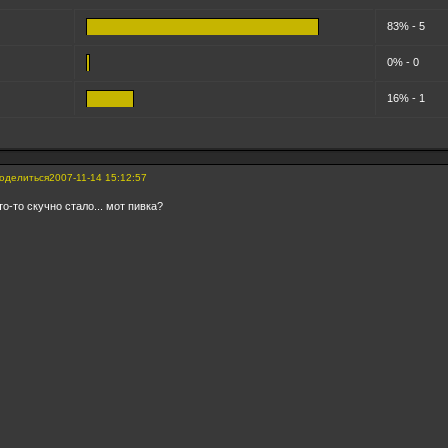
83% - 5
0% - 0
16% - 1
оделиться
2007-11-14 15:12:57
то-то скучно стало... мот пивка?