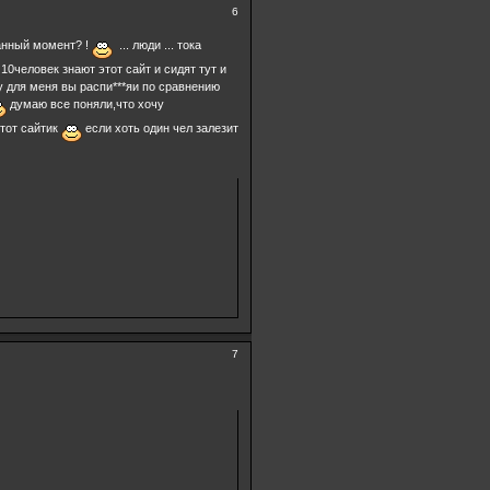
6
 данный момент? !
... люди ... тока
 10человек знают этот сайт и сидят тут и
.ну для меня вы распи***яи по сравнению
думаю все поняли,что хочу
этот сайтик
если хоть один чел залезит
7