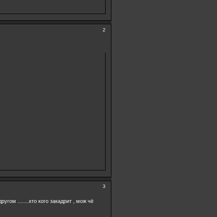
2
3
ругом ........кто кого закадрит , мож чё