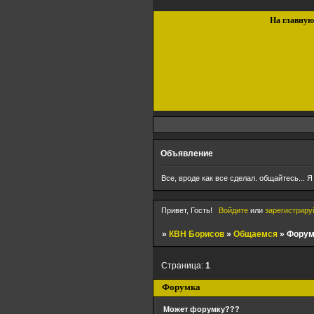
На главну
Объявление
Все, вроде как все сделал. общайтесь... Я
Привет, Гость!
Войдите
или
зарегистриру
»
КВН Борисов
»
Общаемся
»
Форум
Страница:
1
Форумка
Может форумку???