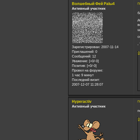
Волшебный Фей Palы4
П
Активный участник
б
д
в
ш
с
,
Зарегистрирован
: 2007-11-14
Приглашений:
0
0
Сообщений:
12
Уважение:
[+0/-0]
Позитив:
[+0/-0]
Провел на форуме:
1 час 9 минут
Последний визит:
2007-12-07 11:28:07
Hyperactiv
П
Активный участник
п
0