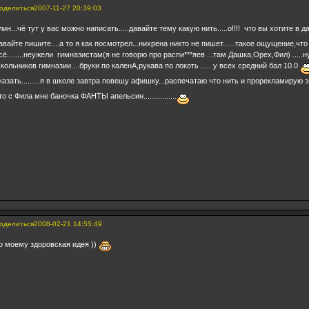
оделиться
2007-11-27 20:39:03
лин...чё тут у вас можно написать.....давайте тему какую нить.....о!!!! что вы хотите в
авайте пишите....а то я как посмотрел...нихрена никто не пишет......такое ощущение,что
сё........неужели гимназистам(я не говорю про распи***яев ...там Дашка,Орех,Фил) ....
кольников гимназии....бруки по каленА,рукава по локоть ..... у всех средний бал 10.0
казать.........я в школе завтра повешу афишку...распечатаю что нить и прорекламирую 
 то с Фила мне баночка ФАНТЫ апельсин................
оделиться
2008-02-21 14:55:49
о моему здоровская идея ))